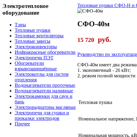
Электротепловое
Тепловые пушки СФО-Н и
оборудование
СФО-40м
Тэны
Тепловые пушки
Тепловые вентиляторы
руб.
15 720
Тепловые завесы
Электроконвекторы
Инфракрасные обогреватели
Руководство по эксплуатац
Электропечи ПЭТ
Обогреватели
СФО-40м имеет два режима
взрывозащищённые
1. экономичный - 26 кВт;
Электрокотлы для систем
2. режим полной мощности 
отопления
Водонагреватели проточные
Водонагреватели наливные
Электрокаменки для саун и
бань
Тепловая пушка
Электрорадиаторы масляные
Электропечи для сушки и
прокалки электродов
Номинальное напряжение, 
Прочее
Номинальная мощность, кВ