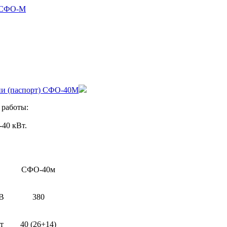
 СФО-М
ии (паспорт) СФО-40M
 работы:
-40 кВт.
СФО-40м
В
380
т
40 (26+14)