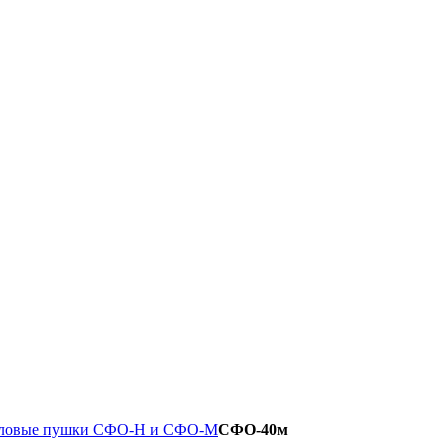
ловые пушки СФО-Н и СФО-М
СФО-40м