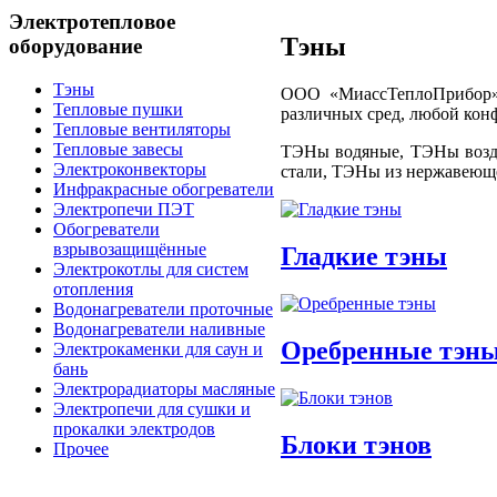
Электротепловое
Тэны
оборудование
Тэны
ООО «МиассТеплоПрибор» п
Тепловые пушки
различных сред, любой конфи
Тепловые вентиляторы
Тепловые завесы
ТЭНы водяные, ТЭНы возд
Электроконвекторы
стали, ТЭНы из нержавеющ
Инфракрасные обогреватели
Электропечи ПЭТ
Обогреватели
взрывозащищённые
Гладкие тэны
Электрокотлы для систем
отопления
Водонагреватели проточные
Водонагреватели наливные
Оребренные тэн
Электрокаменки для саун и
бань
Электрорадиаторы масляные
Электропечи для сушки и
прокалки электродов
Блоки тэнов
Прочее