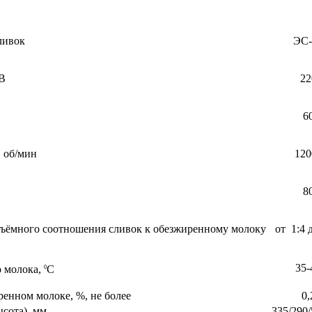
ливок
ЭС-
В
22
6
, об/мин
120
8
бъёмного соотношения сливок к обезжиренному молоку
от 1:4 
35-
о молока,
С
0
енном молоке, %, не более
0,
ысота), мм
335/290/