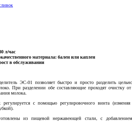
сливок
0 л/час
окачественного материала: бален или каплен
прост в обслуживании
тделитель ЭС-01 позволяет быстро и просто разделить цельн
локо. При разделении обе составляющие проходят очистку от 
ания молока.
 регулируется с помощью регулировочного винта (изменяя
убкой).
готовлены из пищевой нержавеющей стали, с добавлением