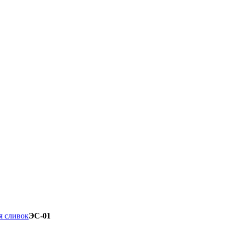
я сливок
ЭС-01