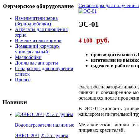
Фермерское
оборудование
Сепараторы для получения 
Измельчители зерна
ЭС-01
(Зернодробилки)
Агрегаты для плющения
зерна
руб.
4 100
Измельчители кормов
Домашний кормоцех
универсальный
производительность 8
Маслобойки
изготовлен из высок
Доильные аппараты
надежен в работе и 
Сепараторы для получения
сливок
Прочее
Электросепаратор-сливкоо
сливки и обезжиренное мо
оставшихся после процежив
Новинки
В ЭС-01 жирность сливок
жиклером и питательной тр
Металлические детали из
Водонагреватели наливные
пищевых красителей.
ЭВБО–20/1,25-2 с душем