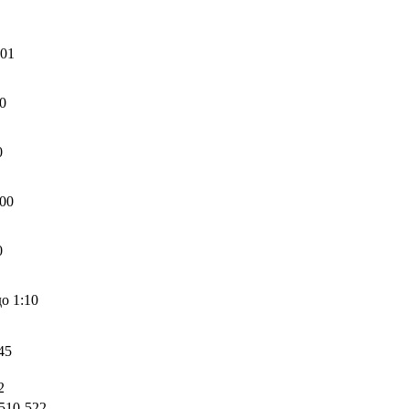
01
0
0
00
0
до 1:10
45
2
510-522