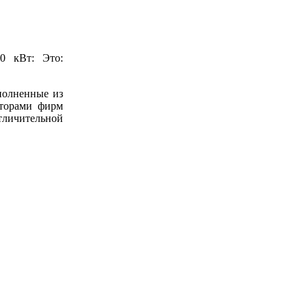
0 кВт: Это:
полненные из
яторами фирм
тличительной