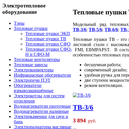
Электротепловое
Тепловые пушки
оборудование
Тэны
Модельный ряд тепловы
Тепловые пушки
ТВ-3/6
;
ТВ-5/6
;
ТВ-6/6
;
ТВ-
Тепловые пушки ЭКП
Тепловые пушки ТВ
Тепловые пушки ТВ – это 
Тепловые пушки СФО
листовой стали с высоко
Тепловые пушки СФО-
FMI, EBMPAPST. В состав
Н и СФО-М
особенностью тепловых пуше
Тепловые вентиляторы
Тепловые завесы
бесшумная работа;
Электроконвекторы
современный дизайн;
Инфракрасные обогреватели
удобная ручка для пер
Электропечи ПЭТ
две ступени мощности
Обогреватели
режим вентиляции.
взрывозащищённые
Электрокотлы для систем
отопления
Водонагреватели проточные
ТВ-3/6
Водонагреватели наливные
Электрокаменки для саун и
3 894
руб.
бань
Электрорадиаторы масляные