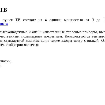
 ТВ
х пушек ТВ состоит из 4 единиц мощностью от 3 до 1
10/14
.
высоконадёжные и очень качественные тепловые приборы, вы
качественным полимерным покрытием. Комплектуются вентил
 стандартной комплектации также входит шнур с вилкой. О
к этой серии является:
еноски;
;