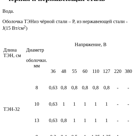
Вода.
Оболочка ТЭН
из чёрной стали
–
Р
, из нержавеющей стали -
2
J
(15 Вт/см
)
Напряжение, В
Длина
Диаметр
ТЭН, см
оболочки.
мм
36
48
55
60
110
127
220
380
8
0,63
0,8
0,8
0,8
0,8
0,8
-
-
10
0,63
1
1
1
1
1
-
-
ТЭН-32
13
0,63
0,8
1
1
1
1
-
-